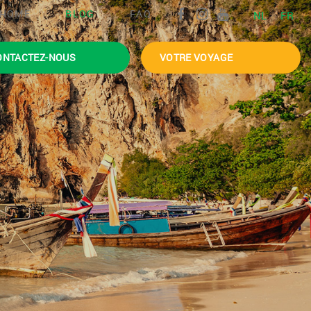
HOME
BLOG
FAQ
NL
FR
ONTACTEZ-NOUS
VOTRE VOYAGE