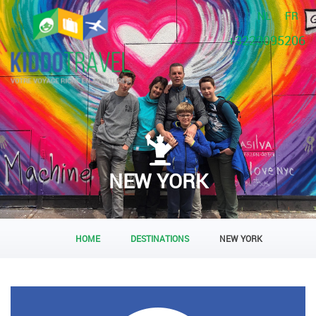
NL
FR
+3223095206
NEW YORK
HOME
DESTINATIONS
NEW YORK