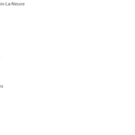
ain-La-Neuve
r
es