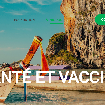
C
INSPIRATION
À PROPOS
AVIS
NTÉ ET VACC