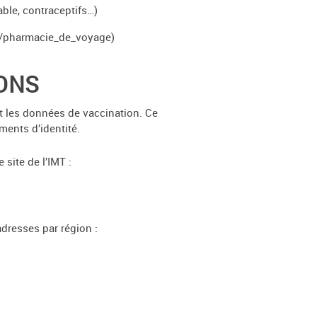
ble, contraceptifs…)
ge/pharmacie_de_voyage)
IONS
et les données de vaccination. Ce
ments d’identité.
site de l’IMT :
dresses par région :