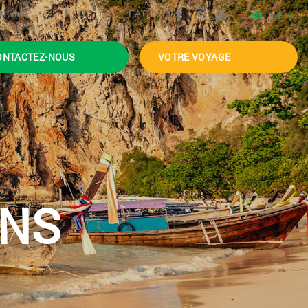
HOME
BLOG
FAQ
NL
FR
ONTACTEZ-NOUS
VOTRE VOYAGE
INS