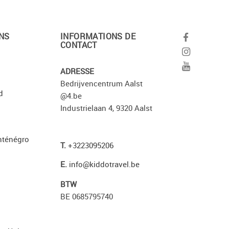
NS
INFORMATIONS DE
CONTACT
ADRESSE
Bedrijvencentrum Aalst
d
@4.be
Industrielaan 4, 9320 Aalst
nténégro
T.
+3223095206
E.
info@kiddotravel.be
BTW
BE 0685795740