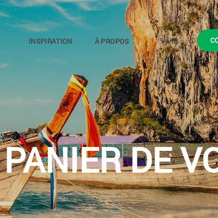
C
INSPIRATION
À PROPOS
AVIS
 PANIER DE V