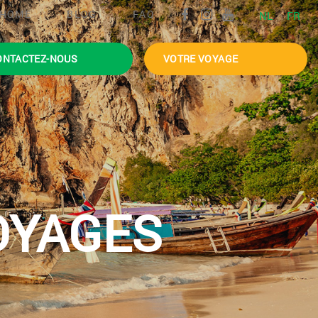
HOME
BLOG
FAQ
NL
FR
ONTACTEZ-NOUS
VOTRE VOYAGE
OYAGES