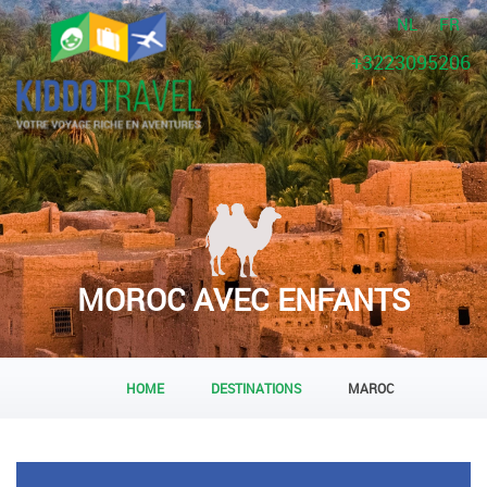
NL
FR
+3223095206
MOROC AVEC ENFANTS
HOME
DESTINATIONS
MAROC