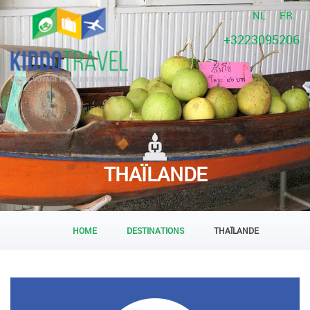
NL
FR
+3223095206
THAÏLANDE
HOME
DESTINATIONS
THAÏLANDE