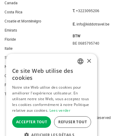
Canada
T.
+3223095206
Costa Rica
Croatie et Monténégro
E.
info@kiddotravel.be
Emirats
BTW
Floride
BE 0685795740
Italie
Slovenie
×
New York
Ce site Web utilise des
DUTCH
Ouest des Etats-Unis
cookies
FRENCH
Portugal
Notre site Web utilise des cookies pour
améliorer l'expérience utilisateur. En
ENGLISH
Thailande
utilisant notre site Web, vous acceptez tous
les cookies conformément à notre Politique
relative aux cookies.
Lees verder
Copyright © 2026 Kiddotravel. All Rights Reserved
ACCEPTER TOUT
REFUSER TOUT
webdesign
by conversal
AFFICHER LES DÉTAILS