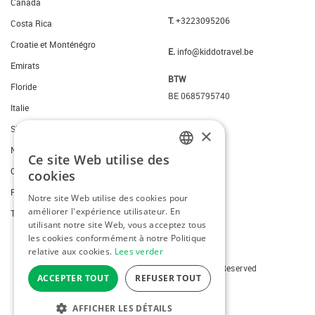
Canada
T.
+3223095206
Costa Rica
Croatie et Monténégro
E.
info@kiddotravel.be
Emirats
BTW
Floride
BE 0685795740
Italie
Slovenie
×
New York
Ce site Web utilise des
DUTCH
Ouest des Etats-Unis
cookies
FRENCH
Portugal
Notre site Web utilise des cookies pour
améliorer l'expérience utilisateur. En
ENGLISH
Thailande
utilisant notre site Web, vous acceptez tous
les cookies conformément à notre Politique
relative aux cookies.
Lees verder
Copyright © 2026 Kiddotravel. All Rights Reserved
ACCEPTER TOUT
REFUSER TOUT
webdesign
by conversal
AFFICHER LES DÉTAILS