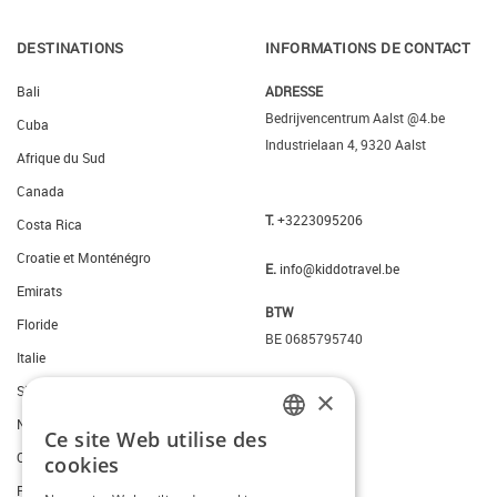
DESTINATIONS
INFORMATIONS DE CONTACT
Bali
ADRESSE
Bedrijvencentrum Aalst @4.be
Cuba
Industrielaan 4, 9320 Aalst
Afrique du Sud
Canada
T.
+3223095206
Costa Rica
Croatie et Monténégro
E.
info@kiddotravel.be
Emirats
BTW
Floride
BE 0685795740
Italie
Slovenie
×
New York
Ce site Web utilise des
DUTCH
Ouest des Etats-Unis
cookies
FRENCH
Portugal