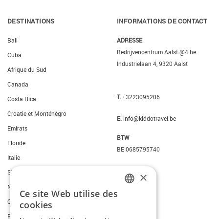
DESTINATIONS
INFORMATIONS DE CONTACT
Bali
ADRESSE
Bedrijvencentrum Aalst @4.be
Cuba
Industrielaan 4, 9320 Aalst
Afrique du Sud
Canada
T.
+3223095206
Costa Rica
Croatie et Monténégro
E.
info@kiddotravel.be
Emirats
BTW
Floride
BE 0685795740
Italie
Slovenie
×
New York
Ce site Web utilise des
DUTCH
Ouest des Etats-Unis
cookies
FRENCH
Portugal