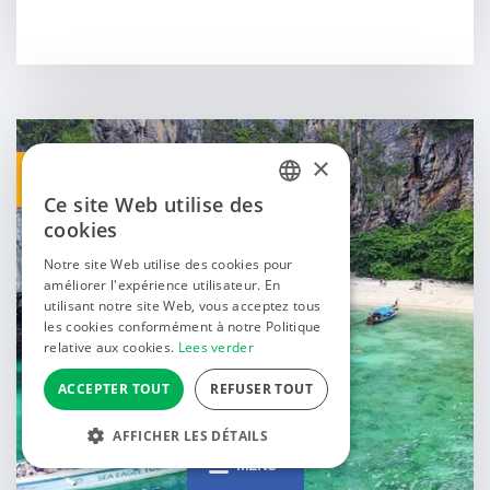
×
4 JOURS/3 NUITS
Ce site Web utilise des
DUTCH
cookies
FRENCH
Notre site Web utilise des cookies pour
améliorer l'expérience utilisateur. En
ENGLISH
utilisant notre site Web, vous acceptez tous
les cookies conformément à notre Politique
relative aux cookies.
Lees verder
ACCEPTER TOUT
REFUSER TOUT
AFFICHER LES DÉTAILS
MENU
STRICTEMENT NÉCESSAIRES