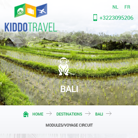
NL
FR
+3223095206
BALI
HOME
DESTINATIONS
BALI
MODULES/VOYAGE CIRCUIT