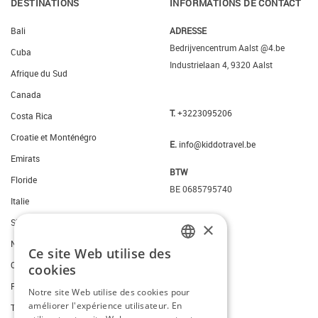
DESTINATIONS
INFORMATIONS DE CONTACT
Bali
ADRESSE
Bedrijvencentrum Aalst @4.be
Cuba
Industrielaan 4, 9320 Aalst
Afrique du Sud
Canada
T.
+3223095206
Costa Rica
Croatie et Monténégro
E.
info@kiddotravel.be
Emirats
BTW
Floride
BE 0685795740
Italie
Slovenie
×
New York
Ce site Web utilise des
DUTCH
Ouest des Etats-Unis
cookies
FRENCH
Portugal
Notre site Web utilise des cookies pour
améliorer l'expérience utilisateur. En
ENGLISH
Thailande