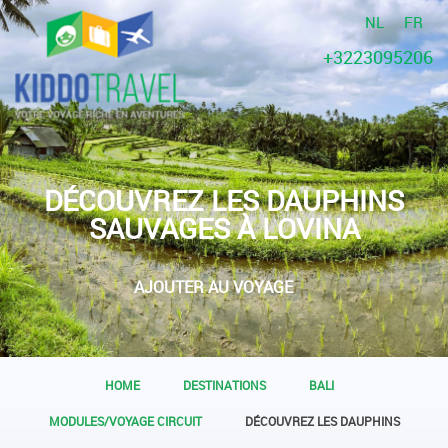
NL
FR
+3223095206
DÉCOUVREZ LES DAUPHINS
SAUVAGES À LOVINA
AJOUTER AU VOYAGE
HOME
DESTINATIONS
BALI
MODULES/VOYAGE CIRCUIT
DÉCOUVREZ LES DAUPHINS