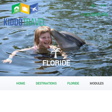
NL
FR
+3223095206
FLORIDE
HOME
DESTINATIONS
FLORIDE
MODULES
COMMENT ÇA MARCHE?