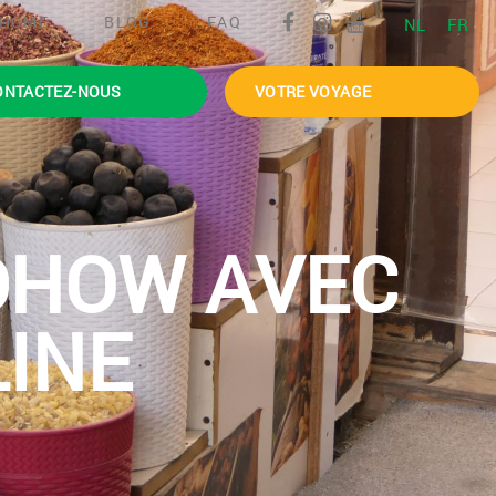
HOME
BLOG
FAQ
NL
FR
ONTACTEZ-NOUS
VOTRE VOYAGE
DHOW AVEC
LINE