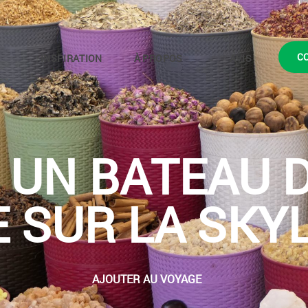
C
INSPIRATION
À PROPOS
AVIS
R UN BATEAU 
 SUR LA SKY
AJOUTER AU VOYAGE