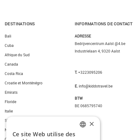
DESTINATIONS
INFORMATIONS DE CONTACT
Bali
ADRESSE
Bedrijvencentrum Aalst @4.be
Cuba
Industrielaan 4, 9320 Aalst
Afrique du Sud
Canada
T.
+3223095206
Costa Rica
Croatie et Monténégro
E.
info@kiddotravel.be
Emirats
BTW
Floride
BE 0685795740
Italie
Slovenie
×
New York
Ce site Web utilise des
DUTCH
Ouest des Etats-Unis