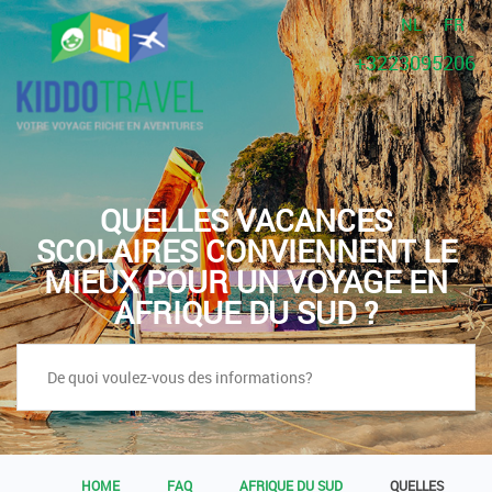
NL
FR
+3223095206
QUELLES VACANCES
SCOLAIRES CONVIENNENT LE
MIEUX POUR UN VOYAGE EN
AFRIQUE DU SUD ?
HOME
FAQ
AFRIQUE DU SUD
QUELLES