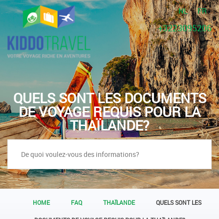
NL
FR
+3223095206
QUELS SONT LES DOCUMENTS
DE VOYAGE REQUIS POUR LA
THAÏLANDE?
HOME
FAQ
THAÏLANDE
QUELS SONT LES