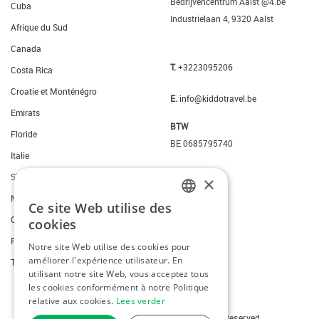
Bedrijvencentrum Aalst @4.be
Cuba
Industrielaan 4, 9320 Aalst
Afrique du Sud
Canada
T.
+3223095206
Costa Rica
Croatie et Monténégro
E.
info@kiddotravel.be
Emirats
BTW
Floride
BE 0685795740
Italie
Slovenie
×
New York
Ce site Web utilise des
DUTCH
Ouest des Etats-Unis
cookies
FRENCH
Portugal
Notre site Web utilise des cookies pour
améliorer l'expérience utilisateur. En
ENGLISH
Thailande
utilisant notre site Web, vous acceptez tous
les cookies conformément à notre Politique
relative aux cookies.
Lees verder
Copyright © 2026 Kiddotravel. All Rights Reserved