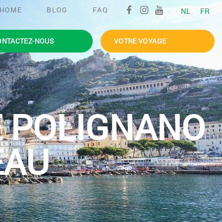
HOME
BLOG
FAQ
NL
FR
ONTACTEZ-NOUS
VOTRE VOYAGE
E POLIGNANO
EAU