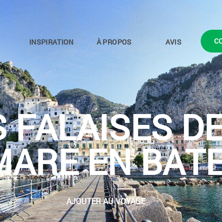
C
INSPIRATION
À PROPOS
AVIS
S FALAISES D
MARE EN BAT
AJOUTER AU VOYAGE