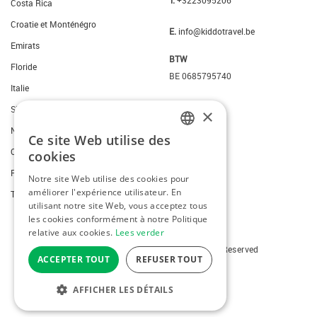
T.
+3223095206
Costa Rica
Croatie et Monténégro
E.
info@kiddotravel.be
Emirats
BTW
Floride
BE 0685795740
Italie
Slovenie
×
New York
Ce site Web utilise des
DUTCH
Ouest des Etats-Unis
cookies
FRENCH
Portugal
Notre site Web utilise des cookies pour
améliorer l'expérience utilisateur. En
ENGLISH
Thailande
utilisant notre site Web, vous acceptez tous
les cookies conformément à notre Politique
relative aux cookies.
Lees verder
Copyright © 2026 Kiddotravel. All Rights Reserved
ACCEPTER TOUT
REFUSER TOUT
webdesign
by conversal
AFFICHER LES DÉTAILS
MENU
STRICTEMENT NÉCESSAIRES