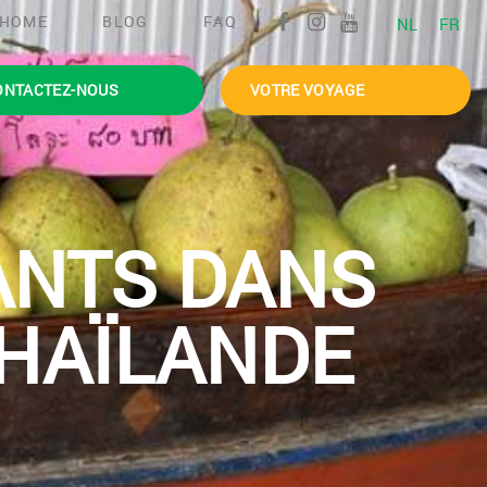
HOME
BLOG
FAQ
NL
FR
ONTACTEZ-NOUS
VOTRE VOYAGE
ANTS DANS
THAÏLANDE