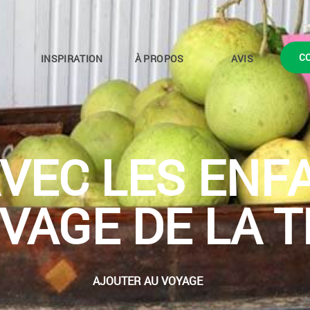
C
INSPIRATION
À PROPOS
AVIS
VEC LES ENF
UVAGE DE LA 
AJOUTER AU VOYAGE