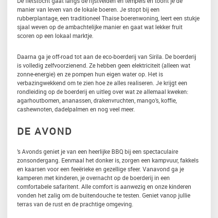
De fietstocht gaat langs de rijstvelden en tempels en toont je de
manier van leven van de lokale boeren. Je stopt bij een
rubberplantage, een traditioneel Thaise boerenwoning, leert een stukje
sjaal weven op de ambachtelijke manier en gaat wat lekker fruit
scoren op een lokaal marktje.
Daarna ga je off-road tot aan de eco-boerderij van Sirila. De boerderij
is volledig zelfvoorzienend. Ze hebben geen elektriciteit (alleen wat
zonne-energie) en ze pompen hun eigen water op. Het is
verbazingwekkend om te zien hoe ze alles realiseren. Je krijgt een
rondleiding op de boerderij en uitleg over wat ze allemaal kweken:
agarhoutbomen, ananassen, drakenvruchten, mango’s, koffie,
cashewnoten, dadelpalmen en nog veel meer.
DE AVOND
’s Avonds geniet je van een heerlijke BBQ bij een spectaculaire
zonsondergang. Eenmaal het donker is, zorgen een kampvuur, fakkels
en kaarsen voor een feeërieke en gezellige sfeer. Vanavond ga je
kamperen met kinderen, je overnacht op de boerderij in een
comfortabele safaritent. Alle comfort is aanwezig en onze kinderen
vonden het zalig om de buitendouche te testen. Geniet vanop jullie
terras van de rust en de prachtige omgeving.