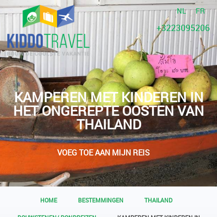
NL
FR
+3223095206
KAMPEREN MET KINDEREN IN
HET ONGEREPTE OOSTEN VAN
THAILAND
VOEG TOE AAN MIJN REIS
HOME
BESTEMMINGEN
THAILAND