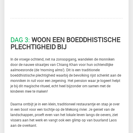
DAG 3:
WOON EEN BOEDDHISTISCHE
PLECHTIGHEID BIJ
In de vroege ochtend, net na zonsopgang, wandelen de monniken
door de nauwe straatjes van Chiang Khan voor hun ochtendlijke
aalmoesronde (de ‘morning alms’). Dit is een traditionele
boeddhistische plechtigheid waarbij de bevolking rijst schenkt aan de
monniken in ruil voor een zegening. Het pension waar je logeert helpt
je bij dit magische ritueel, echt heel bijzonder om samen met de
kinderen mee te maken!
Daarna ontbijt je in een klein, traditioneel restaurantje en stap je over
in een boot voor een tochtje op de Mekong rivier. Je geniet van de
landschappen, proeft even van het lokale leven langs de oevers, ziet
vissers aan het werk en vangt ook een glimp op van buurland Laos
aan de overkant.