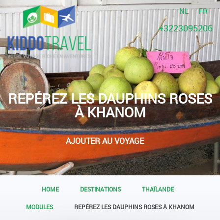
NL
FR
+3223095206
REPÉREZ LES DAUPHINS ROSES
À KHANOM
AJOUTER AU VOYAGE
HOME
DESTINATIONS
THAÏLANDE
MODULES
REPÉREZ LES DAUPHINS ROSES À KHANOM