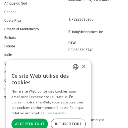
Afrique du Sud
Canada
T.
+3223095206
Costa Rica
Croatie et Monténégro
E.
info@kiddotravel.be
Emirats
BTW
Floride
BE 0685795740
Italie
Slovenie
×
New York
Ce site Web utilise des
DUTCH
Ouest des Etats-Unis
cookies
FRENCH
Portugal
Notre site Web utilise des cookies pour
améliorer l'expérience utilisateur. En
ENGLISH
Thailande
utilisant notre site Web, vous acceptez tous
les cookies conformément à notre Politique
relative aux cookies.
Lees verder
Copyright © 2026 Kiddotravel. All Rights Reserved
ACCEPTER TOUT
REFUSER TOUT