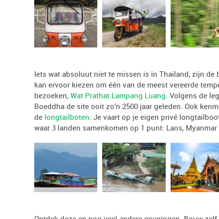
Iets wat absoluut niet te missen is in Thailand, zijn d
kan ervoor kiezen om één van de meest vereerde tempe
bezoeken,
Wat Prathat Lampang Luang
. Volgens de le
Boeddha de site ooit zo’n 2500 jaar geleden. Ook kenm
de
longtailboten
. Je vaart op je eigen privé longtailbo
waar 3 landen samenkomen op 1 punt: Laos, Myanmar 
Ontdek deze en nog veel andere ervaringen. Bouw zelf 