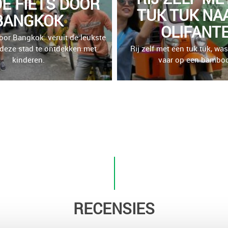
E FIETS DOOR
TUK TUK NA
BANGKOK
OLIFANT
door Bangkok: veruit de leukste
deze stad te ontdekken met
Rij zelf met een tuk tuk, was
kinderen.
vaar op een bamboo
RECENSIES