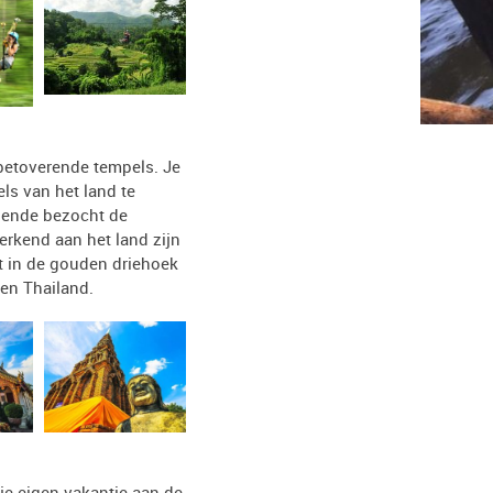
e betoverende tempels. Je
ls van het land te
gende bezocht de
erkend aan het land zijn
ot in de gouden driehoek
en Thailand.
je eigen vakantie aan de