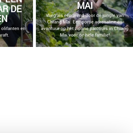
MAI
AR DE
Vlieg als een arend door de jungle van
EN
Chiang Mai. Een portie adrenaline en
 olifanten en
avontuur op het zipline parcours in Chiang
raft.
Mai voor de hele familie!