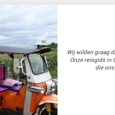
Wij wilden graag d
Aangezien ik alle
We maakten in
rondreis in Thaila
12 en 10jaar, was
Onze reisgids in 
op Bangkok me
die ons 
als gez