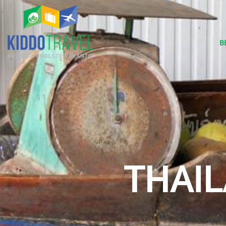
B
THAI