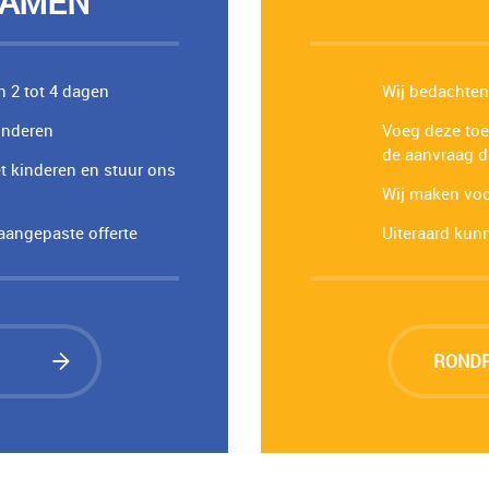
 SAMEN
n 2 tot 4 dagen
Wij bedachten
inderen
Voeg deze toe
de aanvraag d
et kinderen en stuur ons
Wij maken voor
aangepaste offerte
Uiteraard kun
RONDR