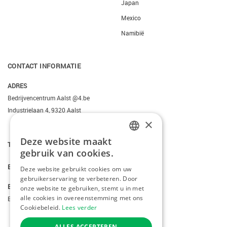
Japan
Mexico
Namibië
CONTACT INFORMATIE
ADRES
Bedrijvencentrum Aalst @4.be
Industrielaan 4, 9320 Aalst
×
Deze website maakt
DUTCH
T.
+3223095206
gebruik van cookies.
FRENCH
E.
info@kiddotravel.be
Deze website gebruikt cookies om uw
gebruikerservaring te verbeteren. Door
ENGLISH
BTW
onze website te gebruiken, stemt u in met
alle cookies in overeenstemming met ons
BE 0685795740
Cookiebeleid.
Lees verder
ALLES ACCEPTEREN