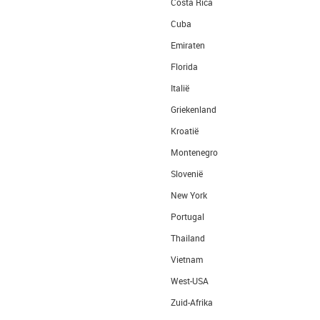
Costa Rica
Cuba
Emiraten
Florida
Italië
Griekenland
Kroatië
Montenegro
Slovenië
New York
Portugal
Thailand
Vietnam
West-USA
Zuid-Afrika