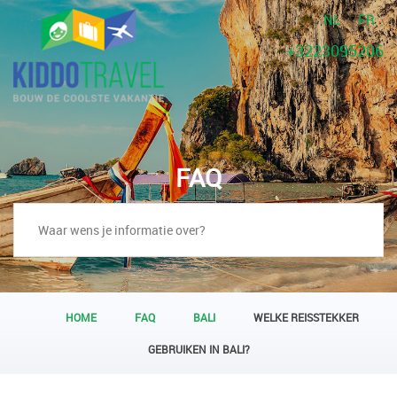
NL
FR
+3223095206
FAQ
HOME
FAQ
BALI
WELKE REISSTEKKER
GEBRUIKEN IN BALI?