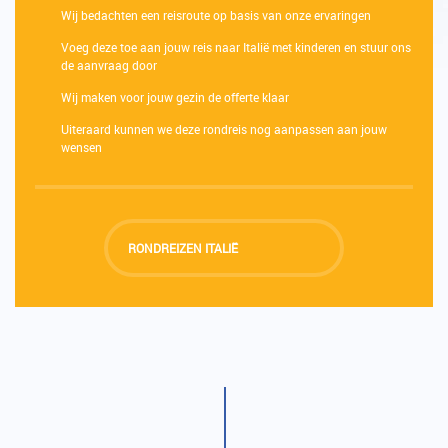
Wij bedachten een reisroute op basis van onze ervaringen
Voeg deze toe aan jouw reis naar Italië met kinderen en stuur ons
de aanvraag door
Wij maken voor jouw gezin de offerte klaar
Uiteraard kunnen we deze rondreis nog aanpassen aan jouw
wensen
RONDREIZEN ITALIË