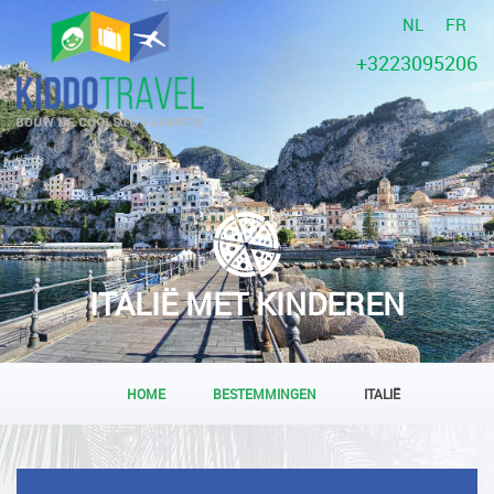
NL
FR
+3223095206
ITALIË MET KINDEREN
HOME
BESTEMMINGEN
ITALIË