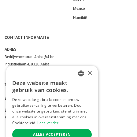
Mexico
Namibië
CONTACT INFORMATIE
ADRES
Bedrijvencentrum Aalst @4.be
Industrielaan 4, 9320 Aalst
×
Deze website maakt
DUTCH
T.
+3223095206
gebruik van cookies.
FRENCH
E.
info@kiddotravel.be
Deze website gebruikt cookies om uw
gebruikerservaring te verbeteren. Door
ENGLISH
BTW
onze website te gebruiken, stemt u in met
alle cookies in overeenstemming met ons
BE 0685795740
Cookiebeleid.
Lees verder
ALLES ACCEPTEREN