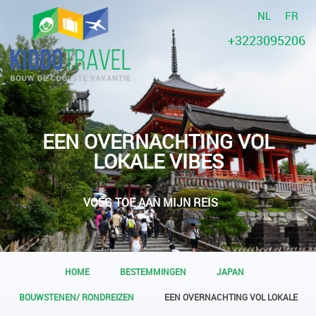
NL
FR
+3223095206
EEN OVERNACHTING VOL
LOKALE VIBES
VOEG TOE AAN MIJN REIS
HOME
BESTEMMINGEN
JAPAN
BOUWSTENEN/ RONDREIZEN
EEN OVERNACHTING VOL LOKALE