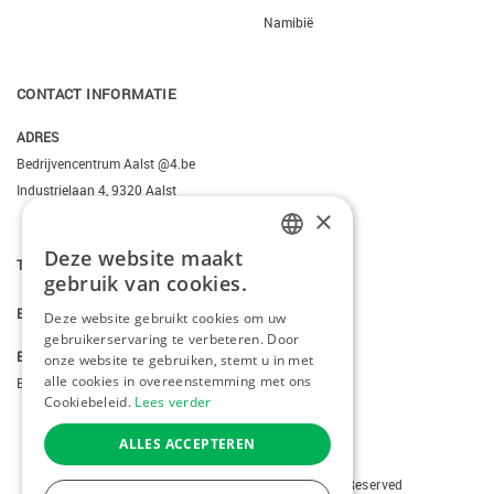
Namibië
CONTACT INFORMATIE
ADRES
Bedrijvencentrum Aalst @4.be
Industrielaan 4, 9320 Aalst
×
Deze website maakt
DUTCH
T.
+3223095206
gebruik van cookies.
FRENCH
E.
info@kiddotravel.be
Deze website gebruikt cookies om uw
gebruikerservaring te verbeteren. Door
ENGLISH
BTW
onze website te gebruiken, stemt u in met
alle cookies in overeenstemming met ons
BE 0685795740
Cookiebeleid.
Lees verder
ALLES ACCEPTEREN
Copyright © 2026 Kiddotravel. All Rights Reserved