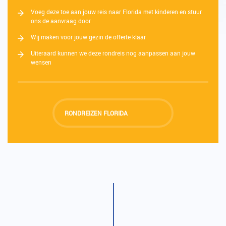
Voeg deze toe aan jouw reis naar Florida met kinderen en stuur
ons de aanvraag door
Wij maken voor jouw gezin de offerte klaar
Uiteraard kunnen we deze rondreis nog aanpassen aan jouw
wensen
RONDREIZEN FLORIDA