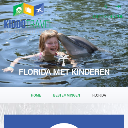
NL
FR
+3223095206
FLORIDA MET KINDEREN
HOME
BESTEMMINGEN
FLORIDA