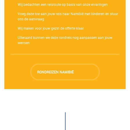
Wij bedachten een reisroute op basis van onze ervaringen
Voeg deze toe aan jouw reis naar Namibië met kinderen en stuur
ons de aanvraag
Wij maken voor jouw gezin de offerte klaar
Uiteraard kunnen we deze rondreis nog aanpassen aan jouw
wensen
RONDREIZEN NAMIBIË