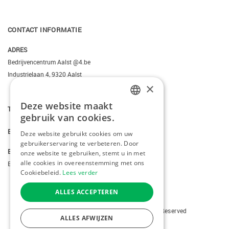
CONTACT INFORMATIE
ADRES
Bedrijvencentrum Aalst @4.be
Industrielaan 4, 9320 Aalst
×
Deze website maakt
T.
+3223095206
DUTCH
gebruik van cookies.
FRENCH
E.
info@kiddotravel.be
Deze website gebruikt cookies om uw
gebruikerservaring te verbeteren. Door
ENGLISH
BTW
onze website te gebruiken, stemt u in met
alle cookies in overeenstemming met ons
BE 0685795740
Cookiebeleid.
Lees verder
ALLES ACCEPTEREN
Copyright © 2026 Kiddotravel. All Rights Reserved
ALLES AFWIJZEN