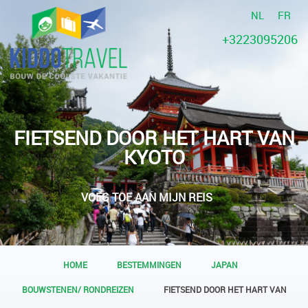
NL
FR
+3223095206
FIETSEND DOOR HET HART VAN
KYOTO
VOEG TOE AAN MIJN REIS
HOME
BESTEMMINGEN
JAPAN
BOUWSTENEN/ RONDREIZEN
FIETSEND DOOR HET HART VAN