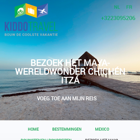
NL
FR
+3223095206
BEZOEK HET MAYA-
WERELDWONDER CHICHÉN
ITZÁ
VOEG TOE AAN MIJN REIS
HOME
BESTEMMINGEN
MEXICO