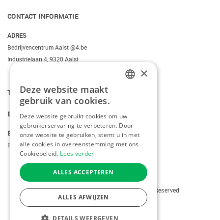
CONTACT INFORMATIE
ADRES
Bedrijvencentrum Aalst @4.be
Industrielaan 4, 9320 Aalst
×
Deze website maakt
T.
+3223095206
DUTCH
gebruik van cookies.
FRENCH
E.
info@kiddotravel.be
Deze website gebruikt cookies om uw
gebruikerservaring te verbeteren. Door
ENGLISH
BTW
onze website te gebruiken, stemt u in met
alle cookies in overeenstemming met ons
BE 0685795740
Cookiebeleid.
Lees verder
ALLES ACCEPTEREN
Copyright © 2026 Kiddotravel. All Rights Reserved
ALLES AFWIJZEN
webdesign
by conversal
DETAILS WEERGEVEN