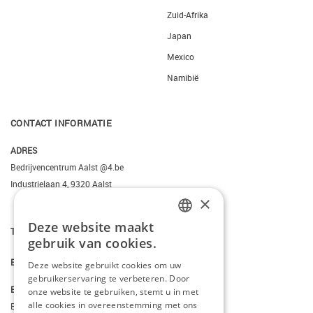
Zuid-Afrika
Japan
Mexico
Namibië
CONTACT INFORMATIE
ADRES
Bedrijvencentrum Aalst @4.be
Industrielaan 4, 9320 Aalst
×
Deze website maakt
T.
+3223095206
DUTCH
gebruik van cookies.
FRENCH
E.
info@kiddotravel.be
Deze website gebruikt cookies om uw
gebruikerservaring te verbeteren. Door
ENGLISH
BTW
onze website te gebruiken, stemt u in met
alle cookies in overeenstemming met ons
BE 0685795740