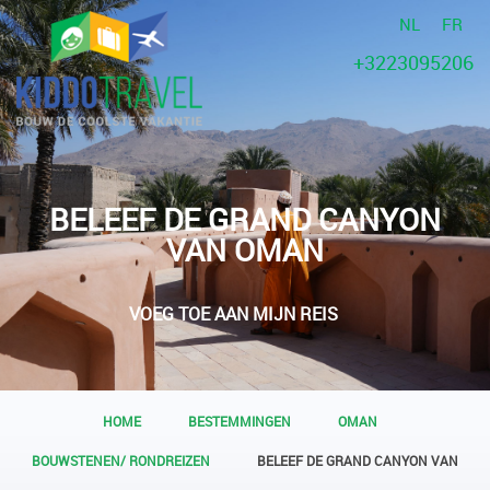
NL
FR
+3223095206
BELEEF DE GRAND CANYON
VAN OMAN
VOEG TOE AAN MIJN REIS
HOME
BESTEMMINGEN
OMAN
BOUWSTENEN/ RONDREIZEN
BELEEF DE GRAND CANYON VAN