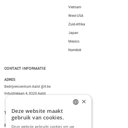
Vietnam
West-USA
Zuid-Afrika
Japan
Mexico
Namibië
CONTACT INFORMATIE
ADRES
Bedrijvencentrum Aalst @4.be
Industrielaan 4, 9320 Aalst
×
Deze website maakt
T.
+3223095206
DUTCH
gebruik van cookies.
FRENCH
E.
info@kiddotravel.be
Deze website gebruikt cookies om uw