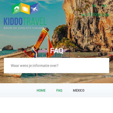
NL
FR
+3223095206
FAQ
HOME
FAQ
MEXICO