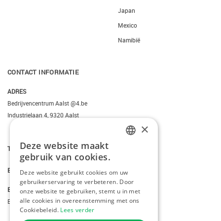
Japan
Mexico
Namibië
CONTACT INFORMATIE
ADRES
Bedrijvencentrum Aalst @4.be
Industrielaan 4, 9320 Aalst
×
Deze website maakt
T.
+3223095206
DUTCH
gebruik van cookies.
FRENCH
E.
info@kiddotravel.be
Deze website gebruikt cookies om uw
gebruikerservaring te verbeteren. Door
ENGLISH
BTW
onze website te gebruiken, stemt u in met
alle cookies in overeenstemming met ons
BE 0685795740
Cookiebeleid.
Lees verder