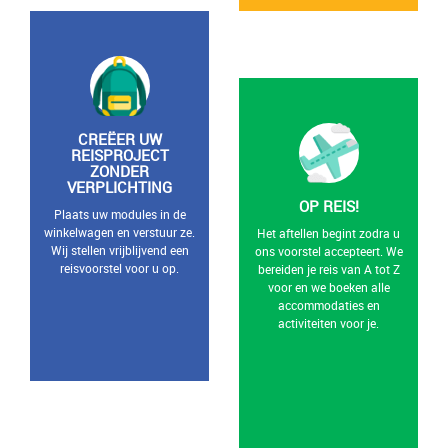
CREËER UW
REISPROJECT
ZONDER
VERPLICHTING
OP REIS!
Plaats uw modules in de
winkelwagen en verstuur ze.
Het aftellen begint zodra u
Wij stellen vrijblijvend een
ons voorstel accepteert. We
reisvoorstel voor u op.
bereiden je reis van A tot Z
voor en we boeken alle
accommodaties en
activiteiten voor je.