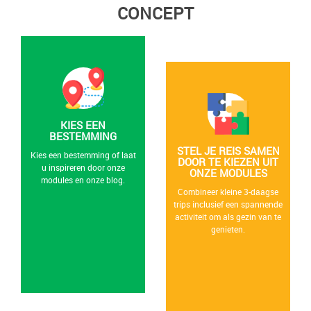
CONCEPT
KIES EEN
BESTEMMING
STEL JE REIS SAMEN
Kies een bestemming of laat
DOOR TE KIEZEN UIT
u inspireren door onze
ONZE MODULES
modules en onze blog.
Combineer kleine 3-daagse
trips inclusief een spannende
activiteit om als gezin van te
genieten.