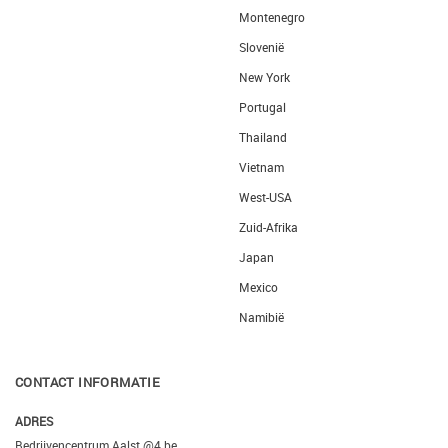
Montenegro
Slovenië
New York
Portugal
Thailand
Vietnam
West-USA
Zuid-Afrika
Japan
Mexico
Namibië
CONTACT INFORMATIE
ADRES
Bedrijvencentrum Aalst @4.be