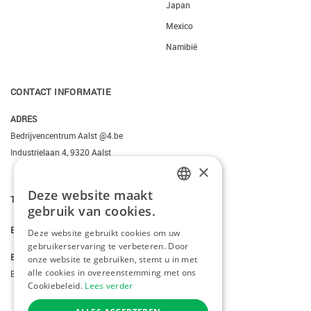
Japan
Mexico
Namibië
CONTACT INFORMATIE
ADRES
Bedrijvencentrum Aalst @4.be
Industrielaan 4, 9320 Aalst
×
Deze website maakt
T.
+3223095206
DUTCH
gebruik van cookies.
FRENCH
E.
info@kiddotravel.be
Deze website gebruikt cookies om uw
gebruikerservaring te verbeteren. Door
ENGLISH
BTW
onze website te gebruiken, stemt u in met
alle cookies in overeenstemming met ons
BE 0685795740
Cookiebeleid.
Lees verder