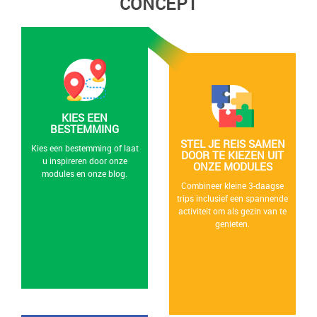
CONCEPT
KIES EEN
BESTEMMING
STEL JE REIS SAMEN
Kies een bestemming of laat
DOOR TE KIEZEN UIT
u inspireren door onze
ONZE MODULES
modules en onze blog.
Combineer kleine 3-daagse
trips inclusief een spannende
activiteit om als gezin van te
genieten.