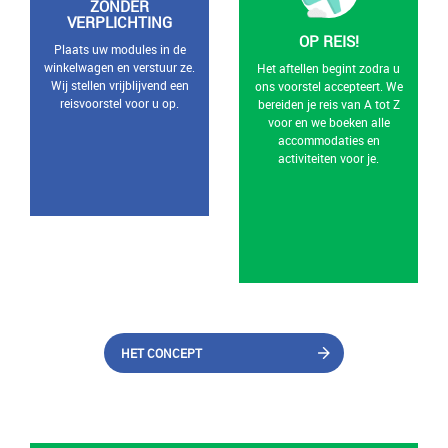
ZONDER
VERPLICHTING
OP REIS!
Plaats uw modules in de
winkelwagen en verstuur ze.
Het aftellen begint zodra u
Wij stellen vrijblijvend een
ons voorstel accepteert. We
reisvoorstel voor u op.
bereiden je reis van A tot Z
voor en we boeken alle
accommodaties en
activiteiten voor je.
HET CONCEPT