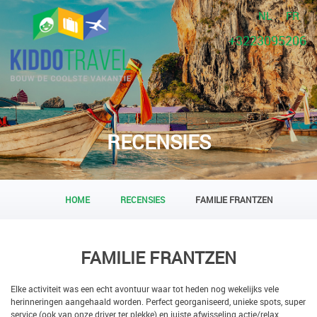
NL
FR
+3223095206
RECENSIES
HOME
RECENSIES
FAMILIE FRANTZEN
FAMILIE FRANTZEN
Elke activiteit was een echt avontuur waar tot heden nog wekelijks vele
herinneringen aangehaald worden. Perfect georganiseerd, unieke spots, super
service (ook van onze driver ter plekke) en juiste afwisseling actie/relax