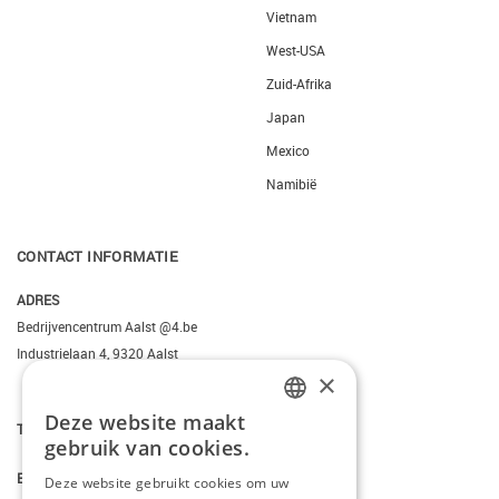
Vietnam
West-USA
Zuid-Afrika
Japan
Mexico
Namibië
CONTACT INFORMATIE
ADRES
Bedrijvencentrum Aalst @4.be
Industrielaan 4, 9320 Aalst
×
Deze website maakt
T.
+3223095206
DUTCH
gebruik van cookies.
FRENCH
E.
info@kiddotravel.be
Deze website gebruikt cookies om uw