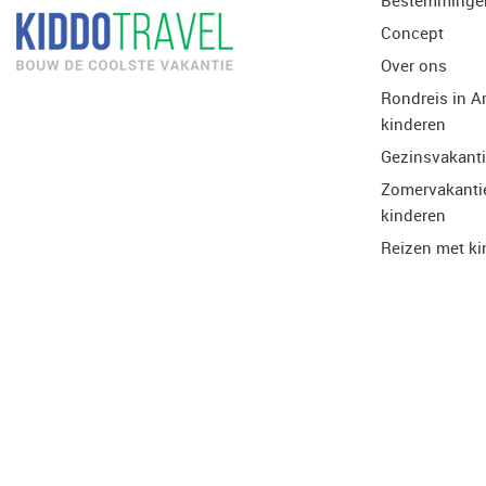
Bestemminge
Concept
Over ons
Rondreis in A
kinderen
Gezinsvakant
Zomervakanti
kinderen
Reizen met ki