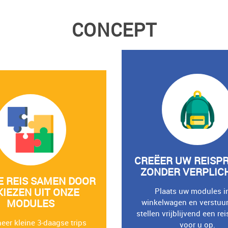
CONCEPT
CREËER UW REISP
ZONDER VERPLIC
E REIS SAMEN DOOR
KIEZEN UIT ONZE
Plaats uw modules i
MODULES
winkelwagen en verstuur
stellen vrijblijvend een re
er kleine 3-daagse trips
voor u op.