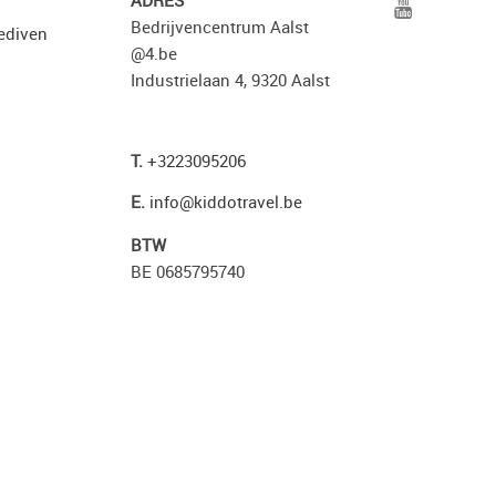
ADRES
Bedrijvencentrum Aalst
ediven
@4.be
Industrielaan 4, 9320 Aalst
T.
+3223095206
E.
info@kiddotravel.be
BTW
BE 0685795740