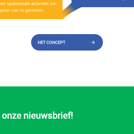
 een spannende activiteit om
gezin van te genieten.
HET CONCEPT
or onze nieuwsbrief!