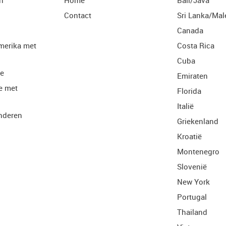
n
Home
Bali/Java
Contact
Sri Lanka/Mal
Canada
merika met
Costa Rica
Cuba
ie
Emiraten
e met
Florida
Italië
nderen
Griekenland
Kroatië
Montenegro
Slovenië
New York
Portugal
Thailand