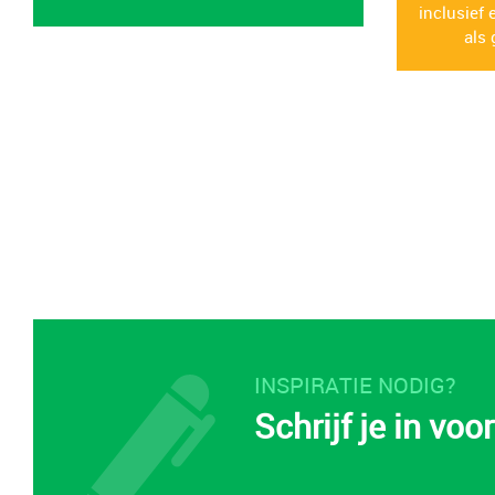
inclusief
als 
INSPIRATIE NODIG?
Schrijf je in vo