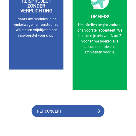
REISPROJECT
ZONDER
VERPLICHTING
OP REIS!
Plaats uw modules in de
winkelwagen en verstuur ze.
Het aftellen begint zodra u
Wij stellen vrijblijvend een
ons voorstel accepteert. We
reisvoorstel voor u op.
bereiden je reis van A tot Z
voor en we boeken alle
accommodaties en
activiteiten voor je.
HET CONCEPT