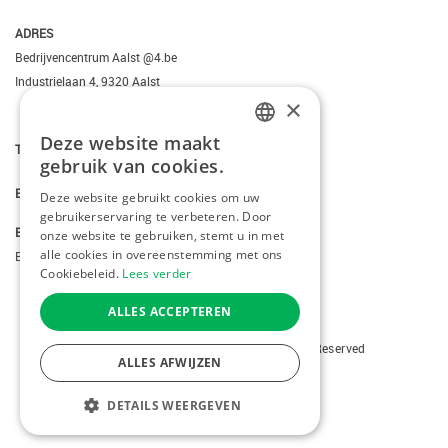
ADRES
Bedrijvencentrum Aalst @4.be
Industrielaan 4, 9320 Aalst
×
Deze website maakt
T.
+3223095206
DUTCH
gebruik van cookies.
FRENCH
E.
info@kiddotravel.be
Deze website gebruikt cookies om uw
gebruikerservaring te verbeteren. Door
ENGLISH
BTW
onze website te gebruiken, stemt u in met
alle cookies in overeenstemming met ons
BE 0685795740
Cookiebeleid.
Lees verder
ALLES ACCEPTEREN
Copyright © 2026 Kiddotravel. All Rights Reserved
ALLES AFWIJZEN
webdesign
by conversal
DETAILS WEERGEVEN
KIES EEN BESTEMMING
MENU
STRIKT NOODZAKELIJK