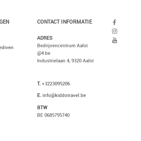
GEN
CONTACT INFORMATIE
ADRES
Bedrijvencentrum Aalst
ediven
@4.be
Industrielaan 4, 9320 Aalst
T.
+3223095206
E.
info@kiddotravel.be
BTW
BE 0685795740