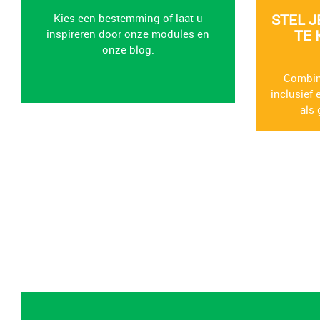
STEL J
Kies een bestemming of laat u
TE 
inspireren door onze modules en
onze blog.
Combine
inclusief
als 