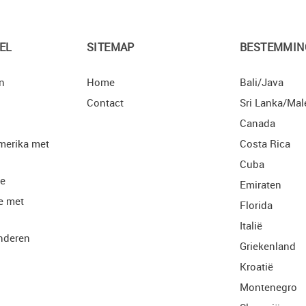
EL
SITEMAP
BESTEMMIN
n
Home
Bali/Java
Contact
Sri Lanka/Mal
Canada
merika met
Costa Rica
Cuba
ie
Emiraten
e met
Florida
Italië
nderen
Griekenland
Kroatië
Montenegro