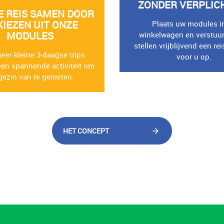
ZONDER VERPLIC
E REIS SAMEN DOOR
KIEZEN UIT ONZE
Plaats uw modules i
MODULES
winkelwagen en verstuur
stellen vrijblijvend een re
er kleine 3-daagse trips
voor u op.
 een spannende activiteit om
gezin van te genieten.
HET CONCEPT