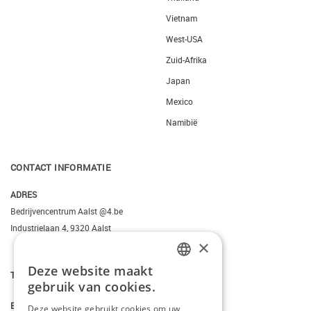
Vietnam
West-USA
Zuid-Afrika
Japan
Mexico
Namibië
CONTACT INFORMATIE
ADRES
Bedrijvencentrum Aalst @4.be
Industrielaan 4, 9320 Aalst
×
Deze website maakt
DUTCH
T.
+3223095206
gebruik van cookies.
FRENCH
E.
info@kiddotravel.be
Deze website gebruikt cookies om uw