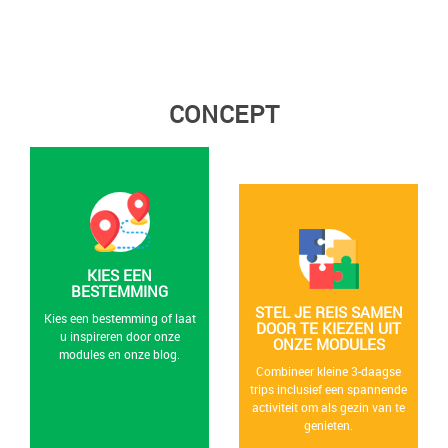
CONCEPT
KIES EEN
BESTEMMING
STEL JE REIS SAMEN
Kies een bestemming of laat
DOOR TE KIEZEN UIT
u inspireren door onze
ONZE MODULES
modules en onze blog.
Combineer kleine 3-daagse
trips inclusief een spannende
activiteit om als gezin van te
genieten.