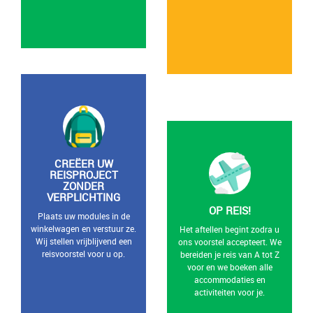
CREËER UW
REISPROJECT
ZONDER
VERPLICHTING
OP REIS!
Plaats uw modules in de
winkelwagen en verstuur ze.
Het aftellen begint zodra u
Wij stellen vrijblijvend een
ons voorstel accepteert. We
reisvoorstel voor u op.
bereiden je reis van A tot Z
voor en we boeken alle
accommodaties en
activiteiten voor je.