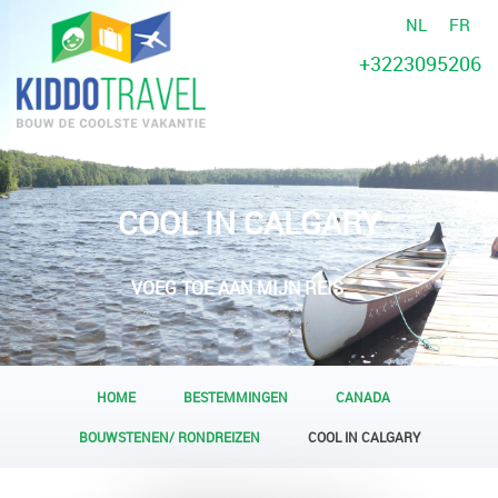
NL
FR
+3223095206
COOL IN CALGARY
VOEG TOE AAN MIJN REIS
HOME
BESTEMMINGEN
CANADA
BOUWSTENEN/ RONDREIZEN
COOL IN CALGARY