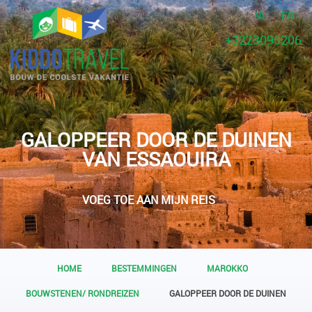
NL
FR
+3223095206
GALOPPEER DOOR DE DUINEN
VAN ESSAOUIRA
VOEG TOE AAN MIJN REIS
HOME
BESTEMMINGEN
MAROKKO
BOUWSTENEN/ RONDREIZEN
GALOPPEER DOOR DE DUINEN