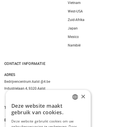
Vietnam
West-USA
Zuid-Afrika
Japan
Mexico
Namibië
CONTACT INFORMATIE
ADRES
Bedrijvencentrum Aalst @4.be
Industrielaan 4, 9320 Aalst
×
Deze website maakt
DUTCH
T.
+3223095206
gebruik van cookies.
FRENCH
E.
info@kiddotravel.be
Deze website gebruikt cookies om uw
gebruikerservaring te verbeteren. Door
ENGLISH