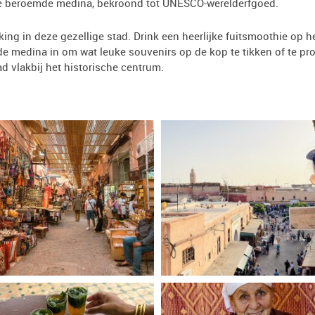
 de beroemde medina, bekroond tot UNESCO-werelderfgoed.
g in deze gezellige stad. Drink een heerlijke fuitsmoothie op he
n de medina in om wat leuke souvenirs op de kop te tikken of te pr
iad vlakbij het historische centrum.