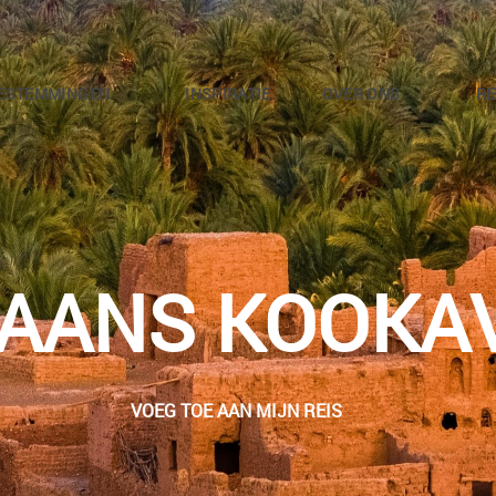
ESTEMMINGEN
INSPIRATIE
OVER ONS
RE
AANS KOOKA
VOEG TOE AAN MIJN REIS