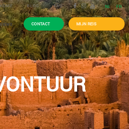
HOME
BLOG
FAQ
NL
FR
CONTACT
MIJN REIS
VIEWS
VONTUUR