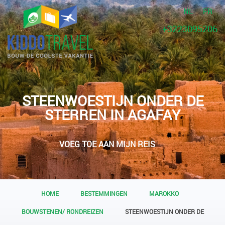
NL
FR
+3223095206
STEENWOESTIJN ONDER DE
STERREN IN AGAFAY
VOEG TOE AAN MIJN REIS
HOME
BESTEMMINGEN
MAROKKO
BOUWSTENEN/ RONDREIZEN
STEENWOESTIJN ONDER DE