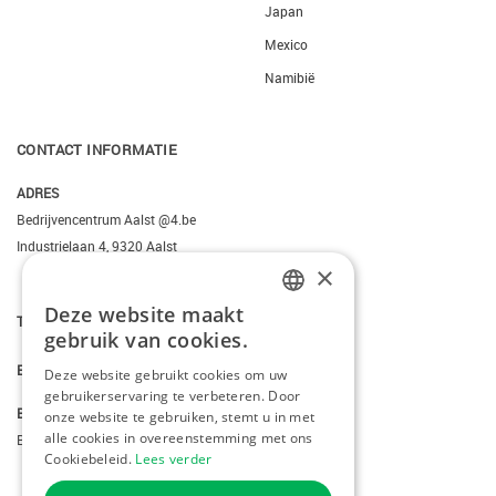
Japan
Mexico
Namibië
CONTACT INFORMATIE
ADRES
Bedrijvencentrum Aalst @4.be
Industrielaan 4, 9320 Aalst
×
Deze website maakt
T.
+3223095206
DUTCH
gebruik van cookies.
FRENCH
E.
info@kiddotravel.be
Deze website gebruikt cookies om uw
gebruikerservaring te verbeteren. Door
ENGLISH
BTW
onze website te gebruiken, stemt u in met
alle cookies in overeenstemming met ons
BE 0685795740
Cookiebeleid.
Lees verder