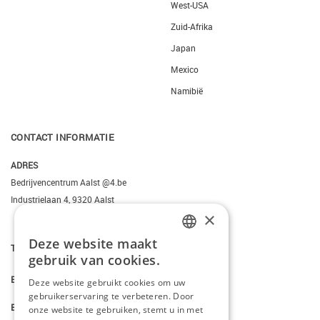
West-USA
Zuid-Afrika
Japan
Mexico
Namibië
CONTACT INFORMATIE
ADRES
Bedrijvencentrum Aalst @4.be
Industrielaan 4, 9320 Aalst
×
Deze website maakt
T.
+3223095206
DUTCH
gebruik van cookies.
FRENCH
E.
info@kiddotravel.be
Deze website gebruikt cookies om uw
gebruikerservaring te verbeteren. Door
ENGLISH
BTW
onze website te gebruiken, stemt u in met