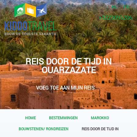
NL
FR
+3223095206
REIS DOOR DE TIJD IN
OUARZAZATE
VOEG TOE AAN MIJN REIS
HOME
BESTEMMINGEN
MAROKKO
BOUWSTENEN/ RONDREIZEN
REIS DOOR DE TIJD IN