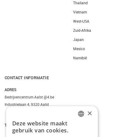
Thailand
Vietnam
West-USA
Zuid-Afrika
Japan
Mexico
Namibië
CONTACT INFORMATIE
ADRES
Bedrijvencentrum Aalst @4.be
Industrielaan 4, 9320 Aalst
×
Deze website maakt
T.
+3223095206
DUTCH
gebruik van cookies.
FRENCH